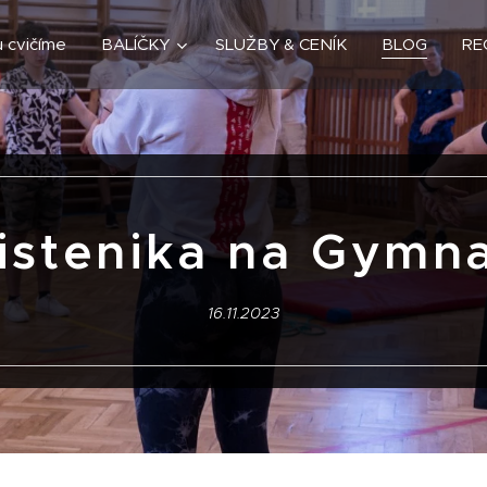
 cvičíme
BALÍČKY
SLUŽBY & CENÍK
BLOG
RE
istenika na Gymn
16.11.2023