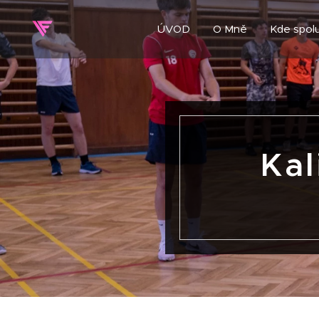
ÚVOD
O Mně
Kde spolu
Kal