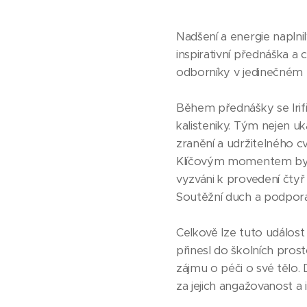
Nadšení a energie naplni
inspirativní přednáška a c
odborníky v jedinečném
Během přednášky se Irifi
kalisteniky. Tým nejen uk
zranění a udržitelného cv
Klíčovým momentem byla s
vyzváni k provedení čty
Soutěžní duch a podpora
Celkově lze tuto událost
přinesl do školních prost
zájmu o péči o své tělo.
za jejich angažovanost a i