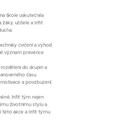
na škole uskutečnila
áky, učitele a Irifit
ducha.
techniky cvičení a výhod
aznil význam prevence
 rozděleni do skupin a
tanoveného času.
 motivace a povzbuzení.
né. Irifit tým nejen
šímu životnímu stylu a
této akce a Irifit týmu