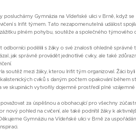
ly posluchárny Gymnázia na Vídeňské ulici v Brně, když se 
vičení s Irifit týmem. Tato nezapomenutelná událost spojila ž
 zážitku plném pohybu, soutěže a společného týmového 
t odborníci podělili s žáky o své znalosti ohledně správné 
ázal, jak správně provádět jednotlivé cviky, ale také zdůr
ičení.
outěž mezi žáky, kterou Irifit tým organizoval. Žáci byli
ř kalistenických cviků s daným počtem opakování během s
 ve skupinách vytvořily dojemné prostředí plné vzájemné
 považovat za úspěšnou a obohacující pro všechny zúčastně
or nový pohled na cvičení, ale také podnítil žáky k aktivněj
 Děkujeme Gymnáziu na Vídeňské ulici v Brně za uspořádání 
nspiraci.