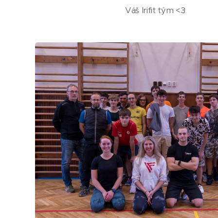
Váš Irifit tým <3