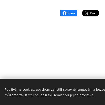
Share
Používáme cookies, abychom zajistili správné fungování a bezp
můžeme zajistit tu nejlepší zkušenost při jejich návštěvě.