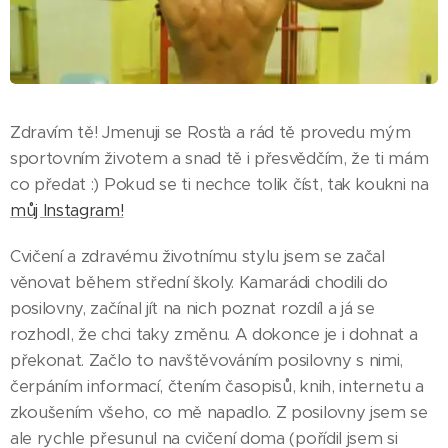
Zdravím tě! Jmenuji se Rosťa a rád tě provedu mým
sportovním životem a snad tě i přesvědčím, že ti mám
co předat :) Pokud se ti nechce tolik číst, tak koukni na
můj Instagram!
Cvičení a zdravému životnímu stylu jsem se začal
věnovat během střední školy. Kamarádi chodili do
posilovny, začínal jít na nich poznat rozdíl a já se
rozhodl, že chci taky změnu. A dokonce je i dohnat a
překonat. Začlo to navštěvováním posilovny s nimi,
čerpáním informací, čtením časopisů, knih, internetu a
zkoušením všeho, co mě napadlo. Z posilovny jsem se
ale rychle přesunul na cvičení doma (pořídil jsem si