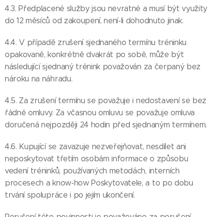
4.3. Předplacené služby jsou nevratné a musí být využity
do 12 měsíců od zakoupení, není-li dohodnuto jinak.
4.4. V případě zrušení sjednaného termínu tréninku
opakovaně, konkrétně dvakrát po sobě, může být
následující sjednaný trénink považován za čerpaný bez
nároku na náhradu.
4.5. Za zrušení termínu se považuje i nedostavení se bez
řádné omluvy. Za včasnou omluvu se považuje omluva
doručená nejpozději 24 hodin před sjednaným termínem.
4.6. Kupující se zavazuje nezveřejňovat, nesdílet ani
neposkytovat třetím osobám informace o způsobu
vedení tréninků, používaných metodách, interních
procesech a know-how Poskytovatele, a to po dobu
trvání spolupráce i po jejím ukončení.
Porušení této povinnosti je považováno za porušení