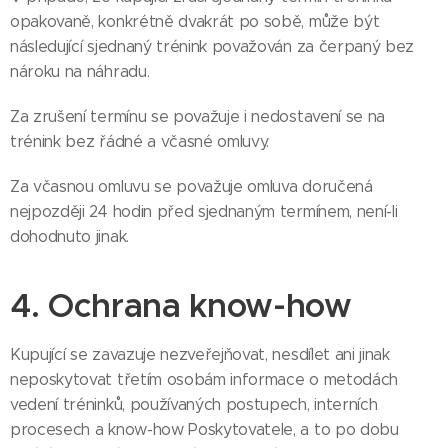
opakovaně, konkrétně dvakrát po sobě, může být
následující sjednaný trénink považován za čerpaný bez
nároku na náhradu.
Za zrušení termínu se považuje i nedostavení se na
trénink bez řádné a včasné omluvy.
Za včasnou omluvu se považuje omluva doručená
nejpozději 24 hodin před sjednaným termínem, není-li
dohodnuto jinak.
4. Ochrana know-how
Kupující se zavazuje nezveřejňovat, nesdílet ani jinak
neposkytovat třetím osobám informace o metodách
vedení tréninků, používaných postupech, interních
procesech a know-how Poskytovatele, a to po dobu