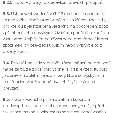
9.2.5.
zboží vyhovuje požadavkům právních předpisů.
9.3.
Ustanovení uvedená v čl. 7.2 obchodních podmínek
se nepoužijí u zboží prodávaného za nižší cenu na vadu,
pro kterou byla nižší cena ujednána, na opotřebení zboží
způsobené jeho obvyklým užíváním, u použitého zboží na
vadu odpovídající míře používání nebo opotřebení, kterou
zboží mělo při převzetí kupujícím, nebo vyplývá-li to z
povahy zboží.
9.4.
Projeví-li se vada v průběhu šesti měsíců od převzetí,
má se za to, že zboží bylo vadné již při převzetí. Kupující
je oprávněn uplatnit právo z vady, která se vyskytne u
spotřebního zboží v době dvaceti čtyř měsíců od
převzetí.
9.5.
Práva z vadného plnění uplatňuje kupující u
prodávajícího na adrese jeho provozovny, v níž je přijetí
reklamace možné s ohledem na sortiment prodávaného