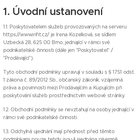
1. Úvodní ustanovení
1.1. Poskytovatelem služeb provozovaných na serveru
https://www.irifit.cz/ je Irena Kozelková, se sídlem
Uzbecká 28, 625 00 Brno, jednající v rámci své
podnikatelské činnosti (dále jen "Poskytovatel" /
"Prodávající").
Tyto obchodní podmínky upravují v souladu s § 1751 odst.
1 zákona č. 89/2012 Sb., občanský zákoník, vzájemná
práva a povinnosti mezi Prodávajícím a Kupujícím při
poskytování služeb prostřednictvím webové stránky.
1.2. Obchodní podmínky se nevztahují na osoby jednající v
rámci své podnikatelské činnosti.
1.3. Odchylná ujednání mají přednost před těmito
podmínkami pouze tehdy, jsou-li sjednána písemně.