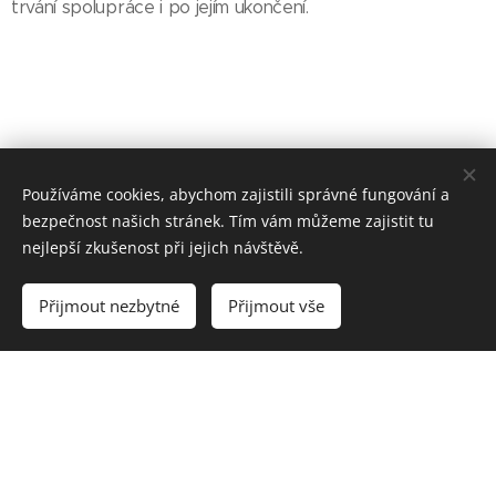
trvání spolupráce i po jejím ukončení.
Používáme cookies, abychom zajistili správné fungování a
bezpečnost našich stránek. Tím vám můžeme zajistit tu
nejlepší zkušenost při jejich návštěvě.
© 2022 IriFit, Uzbecká, Brno 62500
Přijmout nezbytné
Přijmout vše
Cookies