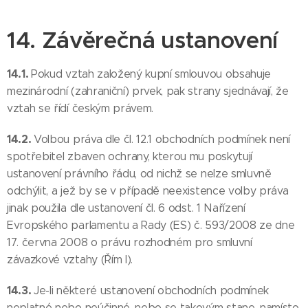
14. Závěrečná ustanovení
14.1.
Pokud vztah založený kupní smlouvou obsahuje
mezinárodní (zahraniční) prvek, pak strany sjednávají, že
vztah se řídí českým právem.
14.2.
Volbou práva dle čl. 12.1 obchodních podmínek není
spotřebitel zbaven ochrany, kterou mu poskytují
ustanovení právního řádu, od nichž se nelze smluvně
odchýlit, a jež by se v případě neexistence volby práva
jinak použila dle ustanovení čl. 6 odst. 1 Nařízení
Evropského parlamentu a Rady (ES) č. 593/2008 ze dne
17. června 2008 o právu rozhodném pro smluvní
závazkové vztahy (Řím I).
14.3.
Je-li některé ustanovení obchodních podmínek
neplatné nebo neúčinné, nebo se takovým stane, namísto