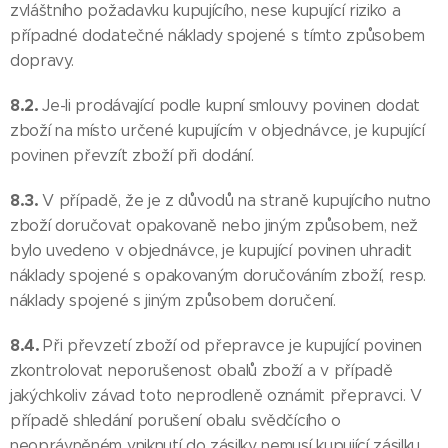
zvláštního požadavku kupujícího, nese kupující riziko a
případné dodatečné náklady spojené s tímto způsobem
dopravy.
8.2.
Je-li prodávající podle kupní smlouvy povinen dodat
zboží na místo určené kupujícím v objednávce, je kupující
povinen převzít zboží při dodání.
8.3.
V případě, že je z důvodů na straně kupujícího nutno
zboží doručovat opakovaně nebo jiným způsobem, než
bylo uvedeno v objednávce, je kupující povinen uhradit
náklady spojené s opakovaným doručováním zboží, resp.
náklady spojené s jiným způsobem doručení.
8.4.
Při převzetí zboží od přepravce je kupující povinen
zkontrolovat neporušenost obalů zboží a v případě
jakýchkoliv závad toto neprodleně oznámit přepravci. V
případě shledání porušení obalu svědčícího o
neoprávněném vniknutí do zásilky nemusí kupující zásilku