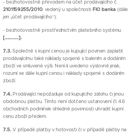
- bezhotovostně převodem na účet prodávajícího č.
2
101159255/2010
FIO banka
, vedený u společnosti
(dále
jen „účet prodávajícího“);
- bezhotovostně prostřednictvím platebního systému
[………..].
7.3.
Společně s kupní cenou je kupující povinen zaplatit
prodávajícímu také náklady spojené s balením a dodáním
zboží ve smluvené výši. Není-li uvedeno výslovně jinak,
rozumí se dále kupní cenou i náklady spojené s dodáním
zboží.
7.4.
Prodávající nepožaduje od kupujícího zálohu či jinou
obdobnou platbu. Tímto není dotčeno ustanovení čl. 4.6
obchodních podmínek ohledně povinnosti uhradit kupní
cenu zboží předem.
7.5.
V případě platby v hotovosti či v případě platby na