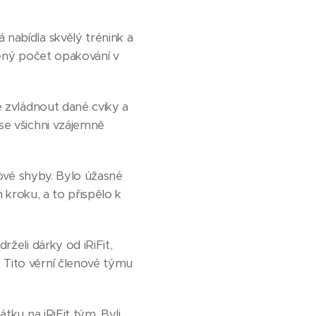
nabídla skvělý trénink a
vený počet opakování v
e zvládnout dané cviky a
se všichni vzájemně
lové shyby. Bylo úžasné
m kroku, a to přispělo k
želi dárky od iRiFit,
 Tito věrní členové týmu
tku na iRiFit tým. Byli