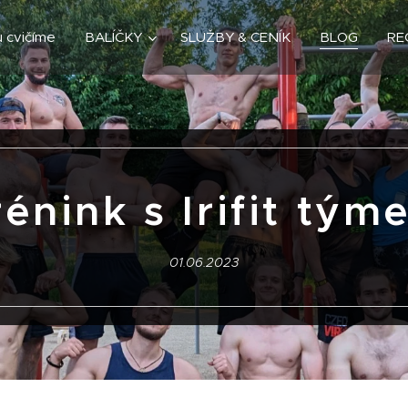
 cvičíme
BALÍČKY
SLUŽBY & CENÍK
BLOG
RE
rénink s Irifit tým
01.06.2023