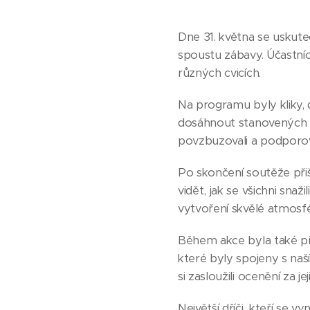
Dne 31. května se uskute
spoustu zábavy. Účastníc
různých cvicích.
Na programu byly kliky, 
dosáhnout stanovených cí
povzbuzovali a podporova
Po skončení soutěže přišl
vidět, jak se všichni sna
vytvoření skvělé atmosfé
Během akce byla také přip
které byly spojeny s na
si zasloužili ocenění za j
Největší dříči, kteří se 