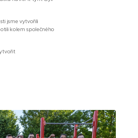
ti jsme vytvořili
notili kolem společného
ytvořit