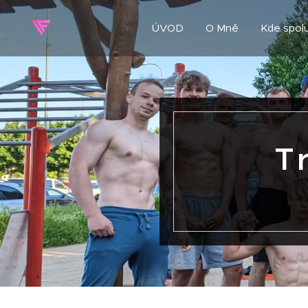
ÚVOD
O Mně
Kde spolu
T