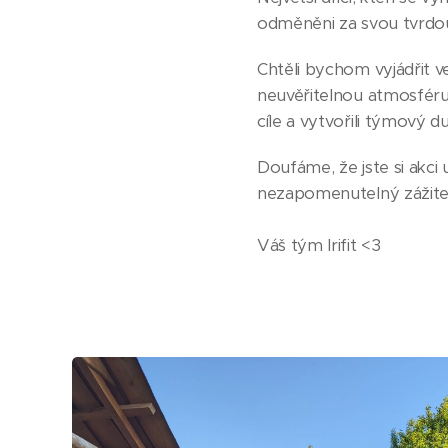
odměněni za svou tvrdou
Chtěli bychom vyjádřit ve
neuvěřitelnou atmosféru 
cíle a vytvořili týmový du
Doufáme, že jste si akci 
nezapomenutelný zážitek
Váš tým Irifit <3