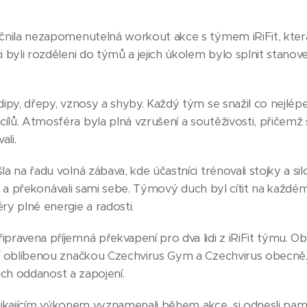
čnila nezapomenutelná workout akce s týmem iRiFit, která 
i byli rozděleni do týmů a jejich úkolem bylo splnit stano
dipy, dřepy, vznosy a shyby. Každý tým se snažil co nejlép
lů. Atmosféra byla plná vzrušení a soutěživosti, přičemž 
li.
a na řadu volná zábava, kde účastníci trénovali stojky a si
žili a překonávali sami sebe. Týmový duch byl cítit na každé
ry plné energie a radosti.
ravena příjemná překvapení pro dva lidi z iRiFit týmu. Obdr
ší oblíbenou značkou Czechvirus Gym a Czechvirus obecně.
ejich oddanost a zapojení.
vynikajícím výkonem vyznamenali během akce, si odnesli pamá