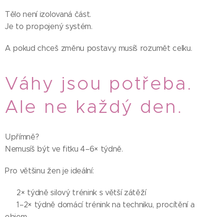
Tělo není izolovaná část.
Je to propojený systém.
A pokud chceš změnu postavy, musíš rozumět celku.
Váhy jsou potřeba.
Ale ne každý den.
Upřímně?
Nemusíš být ve fitku 4–6× týdně.
Pro většinu žen je ideální:
💗 2× týdně silový trénink s větší zátěží
💗 1–2× týdně domácí trénink na techniku, procítění a
objem