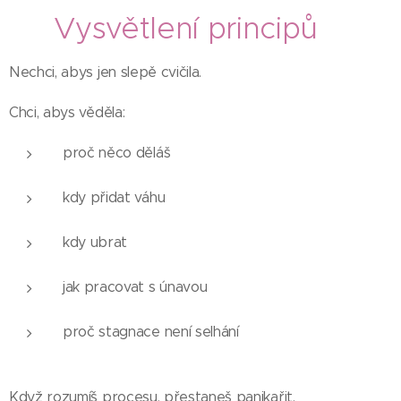
🧠 Vysvětlení principů
Nechci, abys jen slepě cvičila.
Chci, abys věděla:
proč něco děláš
kdy přidat váhu
kdy ubrat
jak pracovat s únavou
proč stagnace není selhání
Když rozumíš procesu, přestaneš panikařit.