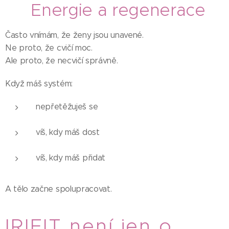
🤍 Energie a regenerace
Často vnímám, že ženy jsou unavené.
Ne proto, že cvičí moc.
Ale proto, že necvičí správně.
Když máš systém:
nepřetěžuješ se
víš, kdy máš dost
víš, kdy máš přidat
A tělo začne spolupracovat.
IRIFIT není jen o