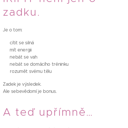
zadku.
Je o tom:
💗 cítit se silná
💗 mít energii
💗 nebát se vah
💗 nebát se domácího tréninku
💗 rozumět svému tělu
Zadek je výsledek.
Ale sebevědomí je bonus.
A teď upřímně…