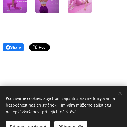
Share
Používáme cookies, abychom zajistili správné fungování a
bezpečnost našich stránek. Tím vám můžeme zajistit tu
nejlepší zkušenost při jejich návštěvě.
© 2022 IriFit, Uzbecká, Brno 62500
Přijmout nezbytné
Přijmout vše