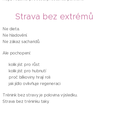
🥗 Strava bez extrémů
Ne dieta.
Ne hladovění.
Ne zákaz sacharidů.
Ale pochopení:
✨ kolik jíst pro růst
✨ kolik jíst pro hubnutí
✨ proč bílkoviny hrají roli
✨ jak jídlo ovlivňuje regeneraci
Trénink bez stravy je polovina výsledku.
Strava bez tréninku taky.