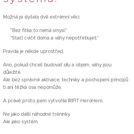
Možná jsi slyšela dvě extrémní věci:
👉 "Bez fitka to nemá smysl."
👉 "Stačí cvičit doma a váhy nepotřebuješ."
Pravda je někde uprostřed.
Ano, pokud chceš budovat sílu a objem, váhy jsou
důležité.
Ale bez správné aktivace, techniky a pochopení principů
ti ani těžká osa nepomůže.
A právě proto jsem vytvořila IRIFIT HeroHero.
Ne jako další náhodné tréninky.
Ale jako systém. 💗