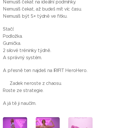
Nemusíš čekat na ideální podmínky.
Nemusíš čekat, až budeš mít víc času.
Nemusíš být 5× týdně ve fitku.
Stačí:
Podložka.
Gumička.
2 silové tréninky týdně.
A správný systém.
A přesně ten najdeš na IRIFIT HeroHero. 💕
✨ Zadek neroste z chaosu.
Roste ze strategie.
A já tě ji naučím.