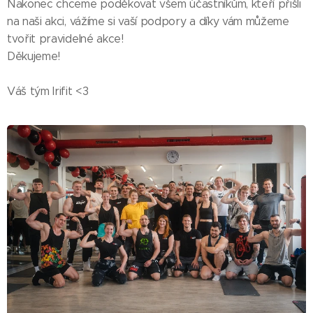
Nakonec chceme poděkovat všem účastníkům, kteří přišli
na naši akci, vážíme si vaší podpory a díky vám můžeme
tvořit pravidelné akce!
Děkujeme!
Váš tým Irifit <3