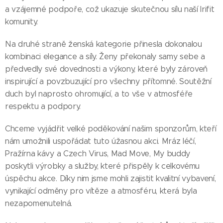
a vzájemné podpoře, což ukazuje skutečnou sílu naší Irifit
komunity.
Na druhé straně ženská kategorie přinesla dokonalou
kombinaci elegance a síly. Ženy překonaly samy sebe a
předvedly své dovednosti a výkony, které byly zároveň
inspirující a povzbuzující pro všechny přítomné. Soutěžní
duch byl naprosto ohromující, a to vše v atmosféře
respektu a podpory.
Chceme vyjádřit velké poděkování našim sponzorům, kteří
nám umožnili uspořádat tuto úžasnou akci. Mráz léčí,
Pražírna kávy a Czech Virus, Mad Move, My buddy
poskytli výrobky a služby, které přispěly k celkovému
úspěchu akce. Díky nim jsme mohli zajistit kvalitní vybavení,
vynikající odměny pro vítěze a atmosféru, která byla
nezapomenutelná.