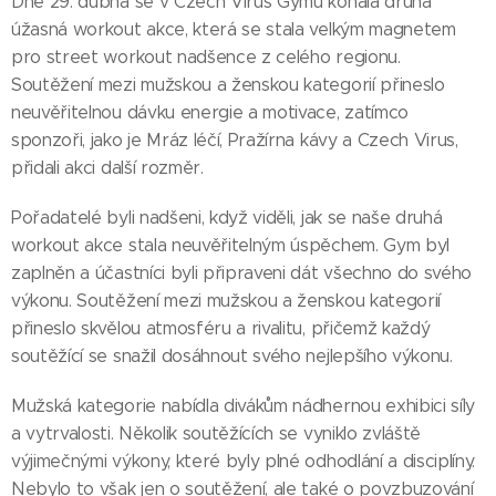
Dne 29. dubna se v Czech Virus Gymu konala druhá
úžasná workout akce, která se stala velkým magnetem
pro street workout nadšence z celého regionu.
Soutěžení mezi mužskou a ženskou kategorií přineslo
neuvěřitelnou dávku energie a motivace, zatímco
sponzoři, jako je Mráz léčí, Pražírna kávy a Czech Virus,
přidali akci další rozměr.
Pořadatelé byli nadšeni, když viděli, jak se naše druhá
workout akce stala neuvěřitelným úspěchem. Gym byl
zaplněn a účastníci byli připraveni dát všechno do svého
výkonu. Soutěžení mezi mužskou a ženskou kategorií
přineslo skvělou atmosféru a rivalitu, přičemž každý
soutěžící se snažil dosáhnout svého nejlepšího výkonu.
Mužská kategorie nabídla divákům nádhernou exhibici síly
a vytrvalosti. Několik soutěžících se vyniklo zvláště
výjimečnými výkony, které byly plné odhodlání a disciplíny.
Nebylo to však jen o soutěžení, ale také o povzbuzování