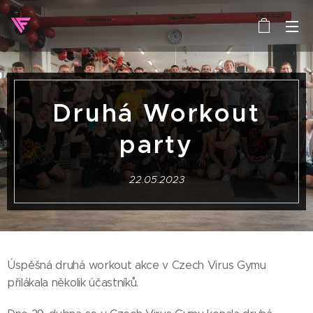
Druhá Workout
party
22.05.2023
Úspěšná druhá workout akce v Czech Virus Gymu
přilákala několik účastníků.