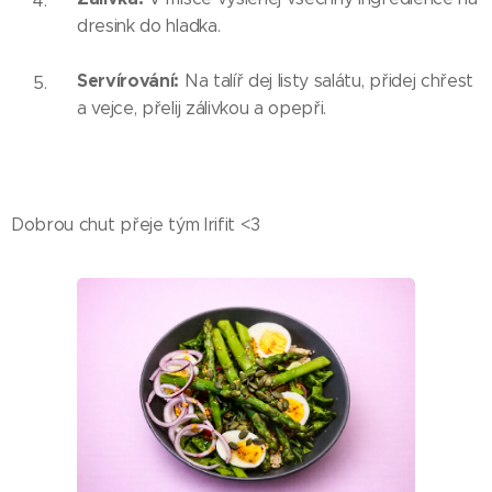
dresink do hladka.
Servírování:
Na talíř dej listy salátu, přidej chřest
a vejce, přelij zálivkou a opepři.
Dobrou chut přeje tým Irifit <3