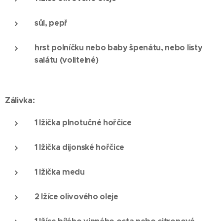
sůl, pepř
hrst polníčku nebo baby špenátu, nebo listy
salátu (volitelné)
Zálivka:
1 lžička plnotučné hořčice
1 lžička dijonské hořčice
1 lžička medu
2 lžíce olivového oleje