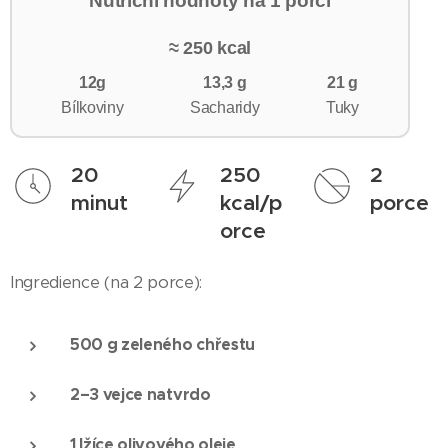
Nutriční hodnoty na 1 porci
≈ 250 kcal
12g
13,3 g
21 g
Bílkoviny
Sacharidy
Tuky
20
250
2
minut
kcal/p
porce
orce
Ingredience (na 2 porce):
500 g zeleného chřestu
2–3 vejce natvrdo
1 lžíce olivového oleje