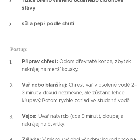
1 lžíce bílého vinného octa nebo citronové
šťávy
sůl a pepř podle chuti
🧑‍🍳
Postup:
Připrav chřest:
Odlom dřevnaté konce, zbytek
nakrájej na menší kousky.
Vař nebo blanšíruj:
Chřest vař v osolené vodě 2–
3 minuty, dokud nezměkne, ale zůstane lehce
křupavý. Potom rychle zchlaď ve studené vodě.
Vejce:
Uvař natvrdo (cca 9 minut), oloupej a
nakrájej na čtvrtky.
Zálivka:
V misce vyšlehej všechny ingredience na